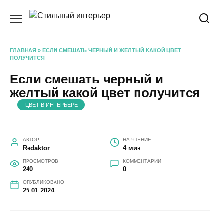
Перейти
к
содержанию
ГЛАВНАЯ
»
ЕСЛИ СМЕШАТЬ ЧЕРНЫЙ И ЖЕЛТЫЙ КАКОЙ ЦВЕТ
ПОЛУЧИТСЯ
Если смешать черный и
желтый какой цвет получится
ЦВЕТ В ИНТЕРЬЕРЕ
АВТОР
НА ЧТЕНИЕ
Redaktor
4 мин
ПРОСМОТРОВ
КОММЕНТАРИИ
240
0
ОПУБЛИКОВАНО
25.01.2024