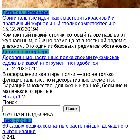
Детали в интерьере
Оригинальные идеи, как смастерить красивый и
практичный журнальный столик самостоятельно
15.12.2023
0
194
Компактный низкий столик, который также называют
журнальным, обычно размещают в гостиной рядом с
диваном. Это один из базовых предметов обстановки.
Детали в интерьере
Деревянные настенные полки своими руками: как
сделать и какой инструмент понадобится
15.12.2023
0
211
В оформлении квартиры полки — это не только
функциональные, но и декоративные элементы.
Вариаций множество: для кухни и ванной, большие и
маленькие, открытые
Пагинация
Назад
1
2
записей
Поиск
Поиск
ЛУЧШАЯ ПОДБОРКА
Без рубрики
30 самых редких комнатных растений для домашнего
выращивания
0
241