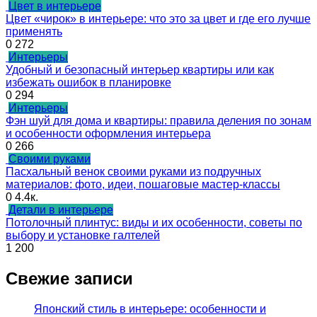
Цвет в интерьере
Цвет «чирок» в интерьере: что это за цвет и где его лучше
применять
0
272
Интерьеры
Удобный и безопасный интерьер квартиры или как
избежать ошибок в планировке
0
294
Интерьеры
Фэн шуй для дома и квартиры: правила деления по зонам
и особенности оформления интерьера
0
266
Своими руками
Пасхальный венок своими руками из подручных
материалов: фото, идеи, пошаговые мастер-классы
0
4.4к.
Детали в интерьере
Потолочный плинтус: виды и их особенности, советы по
выбору и установке галтелей
1
200
Свежие записи
Японский стиль в интерьере: особенности и