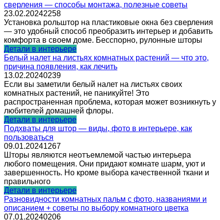
сверления — способы монтажа, полезные советы
23.02.2024
2
258
Установка рольштор на пластиковые окна без сверления
— это удобный способ преобразить интерьер и добавить
комфорта в своем доме. Бесспорно, рулонные шторы
Детали в интерьере
Белый налет на листьях комнатных растений — что это,
причина появления, как лечить
13.02.2024
0
239
Если вы заметили белый налет на листьях своих
комнатных растений, не паникуйте! Это
распространенная проблема, которая может возникнуть у
любителей домашней флоры.
Детали в интерьере
Подхваты для штор — виды, фото в интерьере, как
пользоваться
09.01.2024
1
267
Шторы являются неотъемлемой частью интерьера
любого помещения. Они придают комнате шарм, уют и
завершенность. Но кроме выбора качественной ткани и
правильного
Детали в интерьере
Разновидности комнатных пальм с фото, названиями и
описанием + советы по выбору комнатного цветка
07.01.2024
0
206