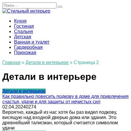
Перейти
Search
к
for:
содержанию
Кухня
Гостиная
Спальня
Детская
Ванная и туалет
Гардеробная
Прихожая
Главная
»
Детали в интерьере
»
Страница 2
Детали в интерьере
Детали в интерьере
Как правильно повесить подкову в доме для привлечения
счастья, удачи и для защиты от нечистых сил
02.04.2024
0
274
Вероятно, каждый из нас хотя бы раз видел подкову,
висящую над входной дверью дома или здания. Это
древнейший талисман, который считается символом
удачи