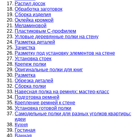
Распил досок
Обработка заготовок
Сборка изделия
Оклейка кромкой
Меламиновой
Пластиковым С-профилем
Угловые деревянные полки на стену
Разметка деталей
Зачистка
Разметку под установку элементов на стене
Установка стоек
Крепеж полки
Оригинальные полки для книг
Разметка
Обрезка деталей
Сборка полки
Навесная полка на ремнях: мастер-класс
Подготовка ремней
Крепление ремней к стене
Установка готовой полки
Самодельные полки для разных уголков квартиры:
идеи
Кухня
Гостиная
Ванная