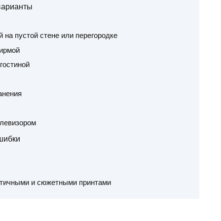
 варианты
й на пустой стене или перегородке
ширмой
 гостиной
анения
елевизором
ошибки
стичными и сюжетными принтами