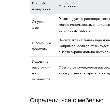
Способ
Описание
измерения
Рекомендуется размещать его н
От уровня
можно использовать специаль
глаз
регулировки высоты
Высота экрана телевизора долж
С помощью
Например, если зритель будет 
формулы
высота экрана должна быть пр
Исходя из
расстояния
Обычно рекомендуется размеща
до
ниже уровня глаз зрителя в с
телевизора
Определиться с мебелью