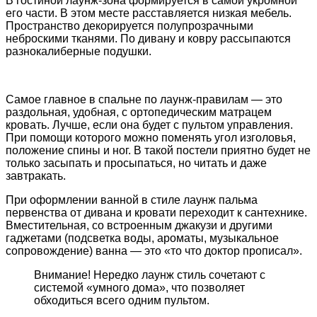
В гостиной лаунж-зона формируется в самой укромной
его части. В этом месте расставляется низкая мебель.
Пространство декорируется полупрозрачными
неброскими тканями. По дивану и ковру рассыпаются
разнокалиберные подушки.
Самое главное в спальне по лаунж-правилам — это
раздольная, удобная, с ортопедическим матрацем
кровать. Лучше, если она будет с пультом управления.
При помощи которого можно поменять угол изголовья,
положение спины и ног. В такой постели приятно будет не
только засыпать и просыпаться, но читать и даже
завтракать.
При оформлении ванной в стиле лаунж пальма
первенства от дивана и кровати переходит к сантехнике.
Вместительная, со встроенным джакузи и другими
гаджетами (подсветка воды, ароматы, музыкальное
сопровождение) ванна — это «то что доктор прописал».
Внимание! Нередко лаунж стиль сочетают с
системой «умного дома», что позволяет
обходиться всего одним пультом.