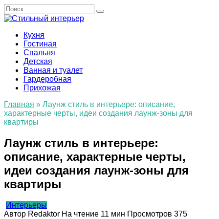
Перейти
Search
к
for:
содержанию
Кухня
Гостиная
Спальня
Детская
Ванная и туалет
Гардеробная
Прихожая
Главная
»
Лаунж стиль в интерьере: описание,
характерные черты, идеи создания лаунж-зоны для
квартиры
Лаунж стиль в интерьере:
описание, характерные черты,
идеи создания лаунж-зоны для
квартиры
Интерьеры
Автор
Redaktor
На чтение
11 мин
Просмотров
375