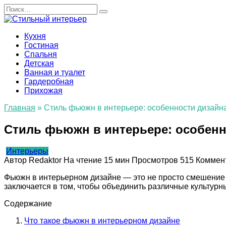
Перейти
Search
к
for:
содержанию
Кухня
Гостиная
Спальня
Детская
Ванная и туалет
Гардеробная
Прихожая
Главная
»
Стиль фьюжн в интерьере: особенности дизайна
Стиль фьюжн в интерьере: особенн
Интерьеры
Автор
Redaktor
На чтение
15 мин
Просмотров
515
Коммен
Фьюжн в интерьерном дизайне — это не просто смешение 
заключается в том, чтобы объединить различные культурны
Содержание
Что такое фьюжн в интерьерном дизайне