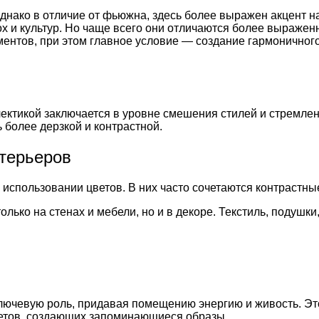
днако в отличие от фьюжна, здесь более выражен акцент н
х и культур. Но чаще всего они отличаются более выражен
ентов, при этом главное условие — создание гармоничного
ктикой заключается в уровне смешения стилей и стремлен
ь более дерзкой и контрастной.
терьеров
использовании цветов. В них часто сочетаются контрастны
лько на стенах и мебели, но и в декоре. Текстиль, подушки
ючевую роль, придавая помещению энергию и живость. Это м
етов, создающих запоминающиеся образы.