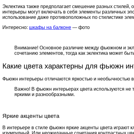
Эклектика также предполагает смешение разных стилей, о
интерьеры могут включать в себя элементы различных эпо
использование даже противоположных по стилистике элем
Интересно:
шкафы на балконе
— фото
Внимание! Основное различие между фьюжном и экле
сочетанию элементов, тогда как эклектика может быт
Какие цвета характерны для фьюжн ин
Фьюжн интерьеры отличаются яркостью и необычностью в 
Важно! В фьюжн интерьерах цвета используются не то
яркими и разнообразными.
Яркие акценты цвета
В интерьере в стиле фьюжн яркие акценты цвета играют кл
изумрудный. Или неожиданные сочетания контрастных цв