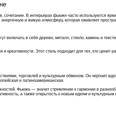
не
, сочетание. В интерьерах фьюжн часто используются яркие
 энергичную и живую атмосферу, которая оживляет простра
т включать в себя дерево, металл, стекло, камень и текст
креативности. Этот стиль подходит для тех, кто ценит ра
виями, торговлей и культурным обменом. Он черпает вдохн
ропейская и латиноамериканская.
остей. Фьюжн — значит стремление к гармонии в разнообр
еативность, а также открытость к новым идеям и культурным