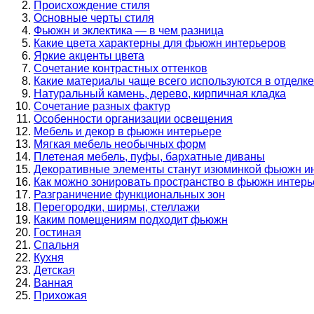
Происхождение стиля
Основные черты стиля
Фьюжн и эклектика — в чем разница
Какие цвета характерны для фьюжн интерьеров
Яркие акценты цвета
Сочетание контрастных оттенков
Какие материалы чаще всего используются в отделк
Натуральный камень, дерево, кирпичная кладка
Сочетание разных фактур
Особенности организации освещения
Мебель и декор в фьюжн интерьере
Мягкая мебель необычных форм
Плетеная мебель, пуфы, бархатные диваны
Декоративные элементы станут изюминкой фьюжн и
Как можно зонировать пространство в фьюжн интерь
Разграничение функциональных зон
Перегородки, ширмы, стеллажи
Каким помещениям подходит фьюжн
Гостиная
Спальня
Кухня
Детская
Ванная
Прихожая