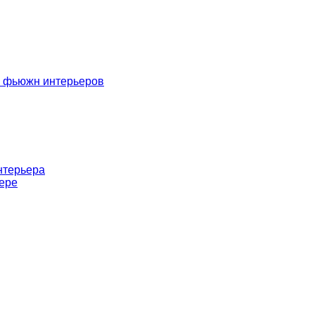
е фьюжн интерьеров
нтерьера
ере